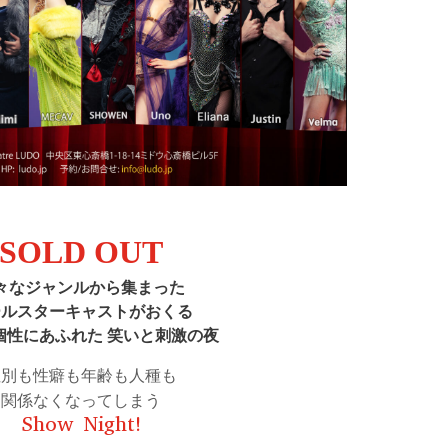
SOLD OUT
々なジャンルから集まった
ールスターキャストがおくる
個性にあふれた 笑いと刺激の夜
性別も性癖も年齢も人種も
関係なくなってしまう
Show Night!