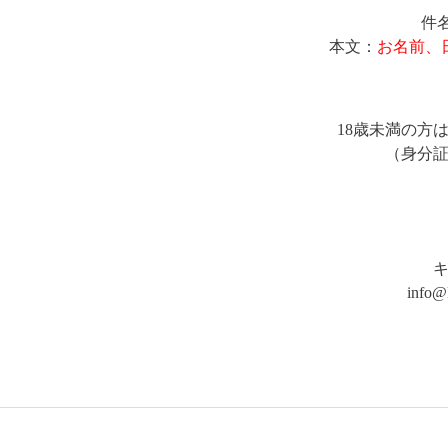
件名
本文：
お名前、
18歳未満の方
（身分
inf
POST