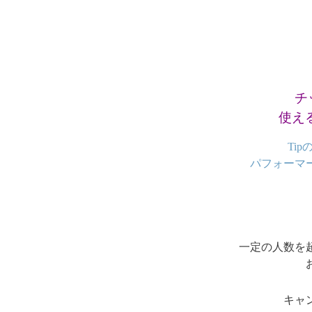
チ
使えるT
Ti
パフォーマ
一定の人数を
キャン