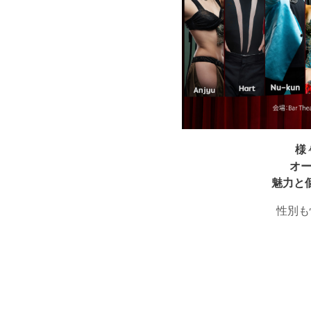
様
オ
魅力と
性別も