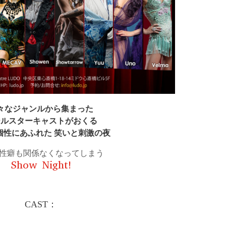
々なジャンルから集まった
ールスターキャストがおくる
個性にあふれた 笑いと刺激の夜
性癖も関係なくなってしまう
Show Night!
CAST：