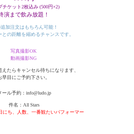
チケット2枚込み (500円×2)
終演まで飲み放題！
pの追加注文はもちろん可能！
ーとの距離を縮めるチャンスです。
写真撮影OK
動画撮影NG
超えたらキャンセル待ちになります、
お早目にご予約下さい。
メール予約：info@ludo.jp
件名：All Stars
日にち、人数、一番観たいパフォーマー