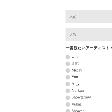
一番観たいアーティスト
Uno
Hart
Mecav
Yuu
Anjyu
Nu-kun
Showtarrow
Velma
Showen